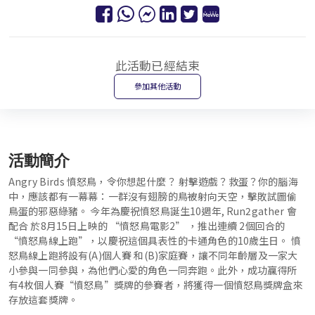
此活動已經結束
參加其他活動
活動簡介
Angry Birds 憤怒鳥，令你想起什麼？ 射擊遊戲？救蛋？你的腦海
中，應該都有一幕幕：一群沒有翅膀的鳥被射向天空，擊敗試圖偷
鳥蛋的邪惡綠豬。 今年為慶祝憤怒鳥誕生10週年, Run2gather 會
配合 於8月15日上映的 “憤怒鳥電影2” ，推出連續 2個回合的
“憤怒鳥線上跑”，以慶祝這個具表性的卡通角色的10歲生日。 憤
怒鳥線上跑將設有(A)個人賽 和(B)家庭賽，讓不同年齡層及一家大
小參與一同參與，為他們心愛的角色一同奔跑。此外，成功贏得所
有4枚個人賽“憤怒鳥”獎牌的參賽者，將獲得一個憤怒鳥獎牌盒來
存放這套獎牌。