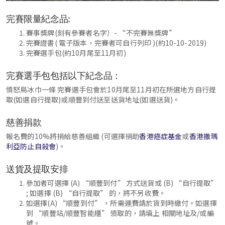
完賽限量紀念品:
賽事獎牌(刻有參賽者名字）-
“不完賽無獎牌”
完賽證書( 電子版本，完賽者可自行列印 )(約10-10-2019)
完賽選手包(約10月尾至11月初)
完賽選手包包括以下紀念品：
憤怒鳥冰巾一條 完賽選手包會於10月尾至11月初在所選地方自行提
取(如選自行提取)或順豐到付送至送貨地址(如選送貨)。
慈善捐款
報名費的10%將捐給慈善組織 (可選擇捐助
香港癌症基金
或
香港撒瑪
利亞防止自殺會
)。
送貨及提取安排
參加者可選擇 (A) “順豐到付” 方式送貨或 (B) “自行提取”
; 如選擇 (B) “自行提取” 的，將不另收費。
如選擇(A) “順豐到付” ，所需運費請於貨到時繳付。如選擇
到 “順豐站/順豐智能櫃” 領取的，請填上 相關地址及/或編
號。