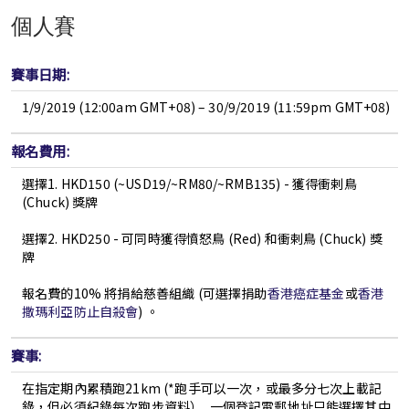
個人賽
賽事日期:
1/9/2019 (12:00am GMT+08) – 30/9/2019 (11:59pm GMT+08)
報名費用:
選擇1.
HKD150 (~USD19/~RM80/~RMB135) - 獲得衝剌鳥
(Chuck) 獎牌
選擇2.
HKD250 - 可同時獲得憤怒鳥 (Red) 和衝剌鳥 (Chuck) 獎
牌
報名費的10% 將捐給慈善組織 (可選擇捐助
香港癌症基金
或
香港
撒瑪利亞防止自殺會
) 。
賽事:
在指定期內累積跑21km (*跑手可以一次，或最多分七次上載記
錄，但必須紀錄每次跑步資料）, 一個登記電郵地址只能選擇其中