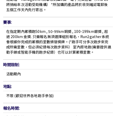
將捐給本次活動受助機構） *所加購的產品將於收到確認電郵後
五個工作天內先行寄出。
賽事:
在指定期內累積跑50km , 50-99km銅奬 , 100-199km銀獎 , 超
過 200km 金獎. 只需報名無須選擇組別報名，Run2gather系統
會根據你完成的累積的里數頒發獎牌。(*跑手可分多次跑步來完
成所需里數，但必須紀錄每次跑步資料） 室內原地跑(需要提供運
動手錶或智能手機的跑步紀錄）也可以計算累積里數。
時間限制:
活動期內
地點:
不限 (
歡迎世界各地跑手參加
)
報名時間: