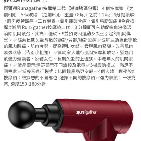
可獲得Run2gather按摩槍二代（港澳地區包郵）
4 個按摩頭 （之
前6個） 5 個波段 （之前6個） 重量0.8kg ( 之前 1.2kg ) 3分鐘緩解:
⭐肌肉疲勞酸痛 ⭐工作勞累 ⭐告別腰酸骨痛 ⭐告別肩膀酸痛 #全身按
摩 #減肥 Run2gather按摩槍二代，3 分鐘即可有助促進血液循環，
消除肌肉疲勞、疼痛、僵硬，‼並預防因運動及久坐引起的肌肉傷
害。 ✅緩解長期久坐導致的頸部/背部/腰部酸痛 ✅緩解運動過後導致
的肌肉酸痛、肌肉疲勞，提高運動狀態 ✅緩解肌肉緊繃，改善肌肉
緊張狀態（告別小粗腿） ✅幫助家人進行肌肉按摩和放鬆，猶適用
於體力勞動者、家務女性、長期久坐的上班族、中老年人的肌肉酸
痛。 ✅液晶顯示:清楚顯示不同波段及電量 ✅5檔震動模式：滿足不
同需求 ✅低噪音運行模式：比同類產品更安靜 ✅4個人體工程學設計
按摩頭：根據您的不同部位, 選擇不同的按摩頭 ✅強力續航：一次充
電, 續航150-180分鐘