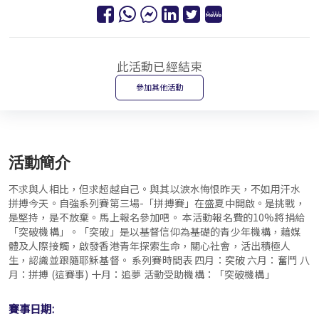
此活動已經結束
參加其他活動
活動簡介
不求與人相比，但求超越自己。與其以淚水悔恨昨天，不如用汗水
拼搏今天。自強系列賽第三場-「拼搏賽」在盛夏中開啟。是挑戰，
是堅持，是不放棄。馬上報名參加吧。 本活動報名費的10%將捐給
「突破機構」。「突破」是以基督信仰為基礎的青少年機構，藉媒
體及人際接觸，啟發香港青年探索生命，關心社會，活出積極人
生，認識並跟隨耶穌基督。 系列賽時間表 四月：突破 六月：奮鬥 八
月：拼搏 (這賽事) 十月：追夢 活動受助機構：「突破機構」
賽事日期: