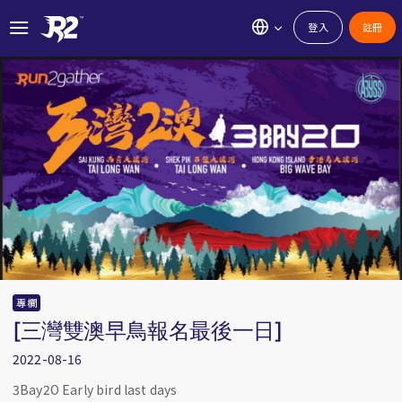
登入
註冊
專欄
[三灣雙澳早鳥報名最後一日]
2022-08-16
3Bay2O Early bird last days