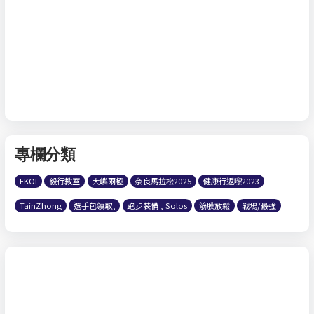
專欄分類
EKOI
毅行教室
大嶼兩極
奈良馬拉松2025
健康行返嚟2023
TainZhong
選手包領取,
跑步裝備 , Solos
筋膜放鬆
戰場/最強