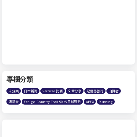
專欄分類
未分类
日本新潟
vertical 比賽
文章分享
記憶慈善行
山舞者
鴻福堂
Echigo Country Trail 50 公里越野跑
APEX
Running