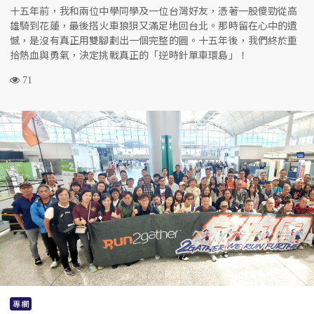
十五年前，我和兩位中學同學及一位台灣好友，憑著一股傻勁從高
雄騎到花蓮，最後搭火車狼狽又滿足地回台北。那時留在心中的遺
憾，是沒有真正用雙腳劃出一個完整的圓。十五年後，我們終於重
拾熱血與勇氣，決定挑戰真正的「逆時針單車環島」！
71
專欄