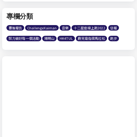
專欄分類
賽後報告
ChallengeXaiman
音樂
十二星座線上跑2022
信報
努力做好每一個活動
陽明山
HK4TUL
鹿兒島指宿馬拉松
跑步