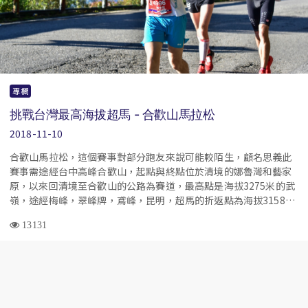
專欄
挑戰台灣最高海拔超馬 - 合歡山馬拉松
2018-11-10
合歡山馬拉松，這個賽事對部分跑友來說可能較陌生，顧名思義此
賽事需途經台中高峰合歡山，起點與終點位於清境的娜魯灣和藝家
原，以來回清境至合歡山的公路為賽道，最高點是海拔3275米的武
嶺，途經梅峰，翠峰牌，鳶峰，昆明，超馬的折返點為海拔3158米
的松雪樓。
13131