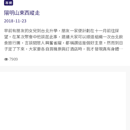
專欄
陽明山東西縱走
2018-11-23
早前有朋友的女兒到台北升學，朋友一家便計劃在十一月前往探
望。在某次聚會中他談起此事，建議大家可以順道組織一次台北飲
食旅行團，言談間眾人興奮雀躍，都稱讚這是個好主意。然而到日
子定了下來，大家要各自買機票與訂酒店時，我才發現真有身體力
行者，除朋友一家外便只得我一個人。
7909