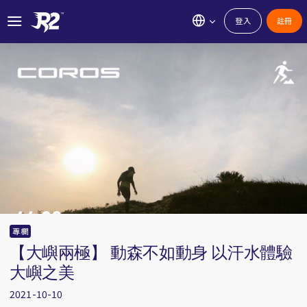
登入
註冊
專欄
【大嶼兩極】 動森不如動身 以汗水體驗
大嶼之美
2021-10-10