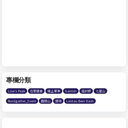
專欄分類
Low's Peak
在家健身
線上單車
Garmin
設計師
七星山
Run2gather_Event
圓頭山
獎項
Lantau Beer Dash