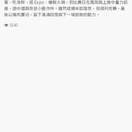
駕、吃海鮮、逛 Expo、備戰火鍋，到比賽日在風雨與上坡中奮力前
進，途中還與奈良小鹿作伴。雖然成績未如理想，但順利完賽，最
後以燒肉慶功，留下滿滿回憶與下一場旅跑的動力。
3245