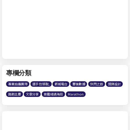
專欄分類
專業拍攝團隊
選手包領取,
新城電台
賽後數據
快閃之旅
獎牌設計
路跑比賽
文章分享
東鐵綫過海段
Marathon