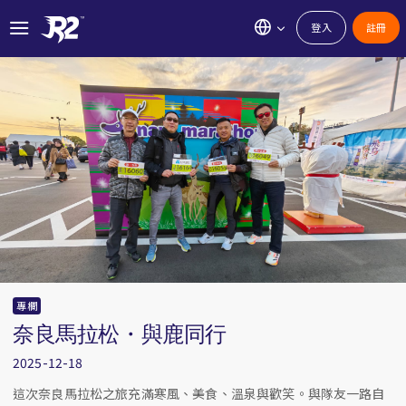
登入
註冊
專欄
奈良馬拉松・與鹿同行
2025-12-18
這次奈良馬拉松之旅充滿寒風、美食、溫泉與歡笑。與隊友一路自