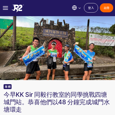
登入
註冊
專欄
今早KK Sir 同毅行教室的同學挑戰四塘
城門站。恭喜他們以48 分鐘完成城門水
塘環走