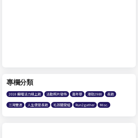
專欄分類
2018 癲噹活力線上跑
活動照片發佈
嘉年華
港勁298II
長跑
三灣雙澳
人生便是長跑
毛孩關愛組
Run2gather
Misc.