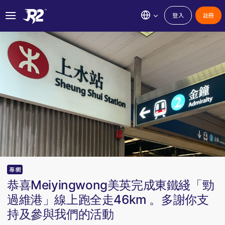
登入
註冊
專欄
恭喜Meiyingwong美英完成東鐵綫「勁
過維港」線上跑全走46km 。多謝你支
持及參與我們的活動