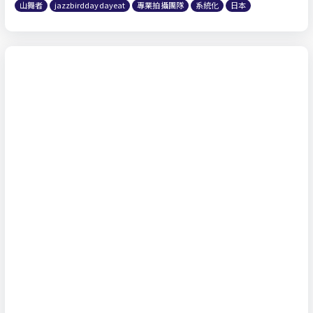
山舞者
jazzbirddaydayeat
專業拍攝團隊
系統化
日本