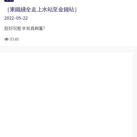
［東鐵綫全走上水站至金鐘站］
2022-05-22
超好玩堅辛苦真興奮?
9348