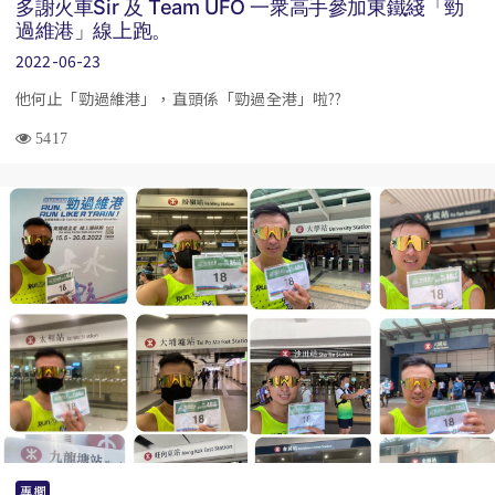
多謝火車Sir 及 Team UFO 一衆高手參加東鐵綫「勁
過維港」線上跑。
2022-06-23
他何止「勁過維港」，直頭係「勁過全港」啦??
5417
專欄