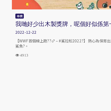
專欄
我哋好少出木製獎牌，呢個好似係第
2022-12-22
【WWF首個線上跑??‍♂️ – #鯊拉松2022?】 熱心為
鯊魚?。
4913