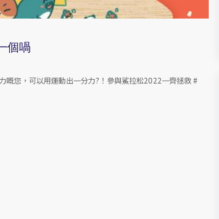
一個喎
保育出力嘅您，可以用運動出一分力?！參與鯊拉松2022一齊拯救 #