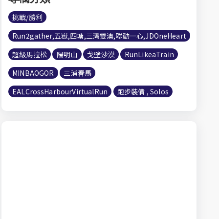
挑戰/勝利
Run2gather,五嶽,四塘,三灣雙澳,聯動一心,JDOneHeart
超級馬拉松
陽明山
戈壁沙漠
RunLikeaTrain
MINBAOGOR
三浦春馬
EALCrossHarbourVirtualRun
跑步裝備 , Solos