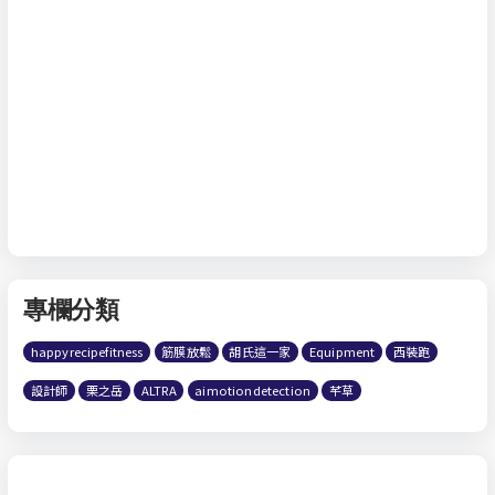
專欄分類
happyrecipefitness
筋膜放鬆
胡氏這一家
Equipment
西裝跑
設計師
栗之岳
ALTRA
aimotiondetection
芊草