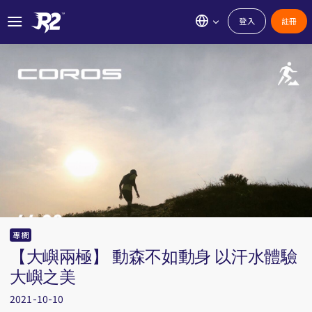
登入
註冊
專欄
【大嶼兩極】 動森不如動身 以汗水體驗
大嶼之美
2021-10-10