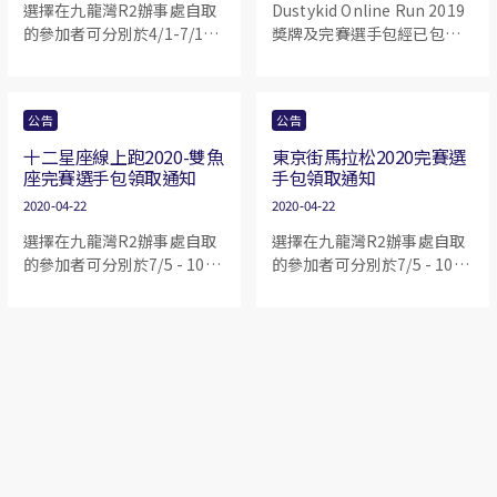
選擇在九龍灣R2辦事處自取
Dustykid Online Run 2019
獎牌。
的參加者可分別於4/1-7/1期
奬牌及完賽選手包經已包裝
間領取。澳門自取的參加者
完成，準備下星期付運抵
可於 4/1-7/1領取。領取時請
港。奬牌會於5月1號起分批
出示電郵及電話號碼尾四個
寄出。選擇在九龍灣自取的
公告
公告
數字作核實。如閣下需朋友
參加者可於1/5-5/5領取。領
代領，請將所需資料傳給對
取時請出示電郵及電話號碼
十二星座線上跑2020-雙魚
東京街馬拉松2020完賽選
方，並前往領取，敬希留
尾四個數字作核實。如閣下
座完賽選手包領取通知
手包領取通知
意。
需朋友代領，請將所需資料
2020-04-22
2020-04-22
傳給對方，並前往領取，敬
選擇在九龍灣R2辦事處自取
選擇在九龍灣R2辦事處自取
希留意。
的參加者可分別於7/5 - 10/5
的參加者可分別於7/5 - 10/5
期間領取。澳門自取的參加
期間領取。澳門自取的參加
者可於 7/5 - 10/5領取。領取
者可於 7/5 - 10/5領取。領取
時請出示電郵及電話號碼尾
時請出示電郵及電話號碼尾
四個數字作核實。如閣下需
四個數字作核實。如閣下需
朋友代領，請將所需資料傳
朋友代領，請將所需資料傳
給對方，並前往領取，敬希
給對方，並前往領取，敬希
留意。
留意。