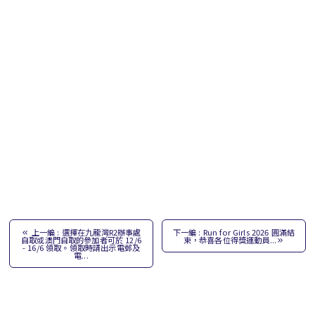
上一編 : 選擇在九龍灣R2辦事處
下一編 : Run for Girls 2026 圓滿結
自取或澳門自取的參加者可於 12/6
束，恭喜各位得獎運動員...
- 16/6 領取。領取時請出示電郵及
電...