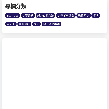
專欄分類
Sky Race
比賽裝備
毅力12愛心跑
台灣單車環島
數據同步
獎牌
老夫子
新城電台
勝利
線上活動籌辦