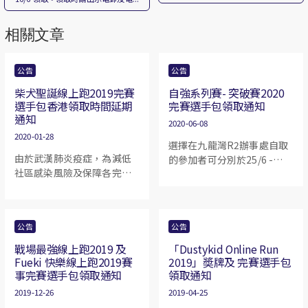
相關文章
公告
公告
柴犬聖誕線上跑2019完賽
自強系列賽- 突破賽2020
選手包香港領取時間延期
完賽選手包領取通知
通知
2020-06-08
2020-01-28
選擇在九龍灣R2辦事處自取
由於武漢肺炎疫症，為減低
的參加者可分別於25/6 -
社區感染風險及保障各完賽
28/6期間領取。澳門自取的
者。Run2gather 決定延遲
參加者可於 25/6 - 28/6領
SHIBAinc 聖誕線上跑香港獎
取。領取時請出示電郵及電
牌領取日期。由於原本30/1
話號碼尾四個數字作核實。
公告
公告
至2/2 延至13/2 至16/2 。(澳
如閣下需朋友代領，請將所
門自取時間則維持不變）如
需資料傳給對方，並前往領
戰場最強線上跑2019 及
「Dustykid Online Run
選擇自取想改為寄件的可以
Fueki 快樂線上跑2019賽
2019」奬牌及 完賽選手包
取，敬希留意。
事完賽選手包領取通知
領取通知
whatapp 90152140 或 電郵
project@run2gather.com。
2019-12-26
2019-04-25
我們先以順豐到付方式寄出