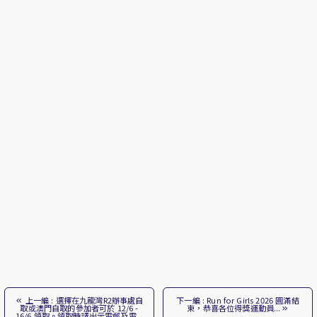
上一編 : 選擇在九龍灣R2辦事處自
下一編 : Run for Girls 2026 圓滿結
取或澳門自取的參加者可於 12/6 -
束，恭喜各位得獎運動員...
16/6 領取。領取時請出示電郵及電...