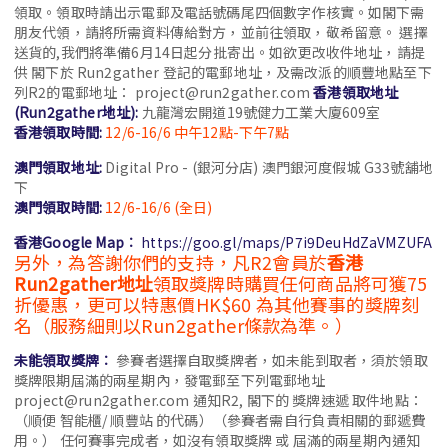
領取。領取時請出示電郵及電話號碼尾四個數字作核實。如閣下需
朋友代領，請將所需資料傳給對方，並前往領取，敬希留意。 選擇
送貨的,我們將準備6月14日起分批寄出。如欲更改收件地址，請提
供 閣下於 Run2gather 登記的電郵地址，及需改派的順豐地點至下
列R2的電郵地址： project@run2gather.com
香港領取地址
(Run2gather地址):
九龍灣宏開道19號健力工業大廈609室
香港領取時間:
12/6-16/6 中午12點-下午7點
澳門領取地址:
Digital Pro - (銀河分店) 澳門銀河度假城 G33號舖地
下
澳門領取時間:
12/6-16/6 (全日)
香港
Google Map︰
https://goo.gl/maps/P7i9DeuHdZaVMZUFA
另外，為答謝你們的支持，凡R2會員於
香港
Run2gather地址
領取獎牌時購買任何商品將可獲75
折優惠，更可以特惠價HK$60 為其他賽事的獎牌刻
名（服務細則以Run2gather條款為準。）
未能領取獎牌︰
參賽者選擇自取獎牌者，如未能到取者，須於領取
獎牌限期屆滿的兩星期內，發電郵至下列電郵地址
project@run2gather.com 通知R2, 閣下的 獎牌速遞 取件地點：
（順便 智能櫃/ 順豐站 的代碼）（參賽者需自行負責相關的郵遞費
用。） 任何賽事完成者，如沒有領取獎牌 或 屆滿的兩星期內通知