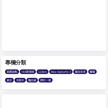
專欄分類
筋膜放鬆
YAS微保險
113km
Nike AlphaFly 3
載向未來
癲噹
跑步
女跑手
羅氏峰
野村一晟