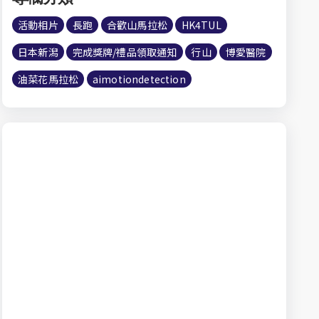
活動相片
長跑
合歡山馬拉松
HK4TUL
日本新潟
完成獎牌/禮品領取通知
行山
博愛醫院
油菜花馬拉松
aimotiondetection