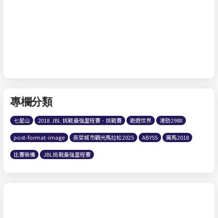
專欄分類
七星山
2018 JBL 挑戰最強里程賽 - 挑戰賽
跑遊世界
港勁298II
post-format-image
長榮城市觀光馬拉松2025
ABYSS
廣馬2018
比賽裝備
JBL挑戰最強里程賽