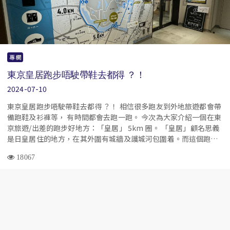
專欄
東京皇居跑步唔駛帶鞋去都得 ？！
2024-07-10
東京皇居跑步唔駛帶鞋去都得 ？！ 相信很多跑友到外地旅遊都會帶
備跑鞋及衫褲等， 有時間都會去跑一跑。 今次為大家介紹一個在東
京旅遊/出差的跑步好地方：「皇居」 5km 圈。 「皇居」顧名思義
是日皇居住的地方，在其外圍有城牆及護城河包圍着。而這個跑步
路線正好是在外圍行人路，一圈大約為5km 。
18067