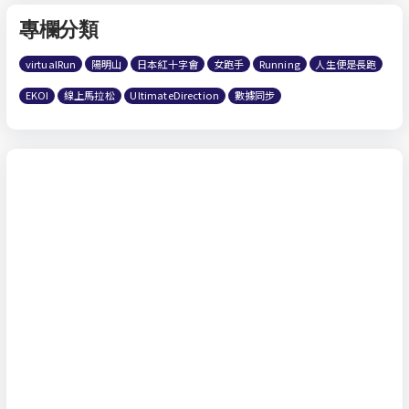
專欄分類
virtualRun
陽明山
日本紅十字會
女跑手
Running
人生便是長跑
EKOI
線上馬拉松
UltimateDirection
數據同步