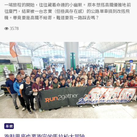
一場旅程的開始，往往藏着命運的小幽默。 原本想搭高鐵優雅地前
往廈門，結果被一台忠實（但極具存在感）的公路單車搞到改搭飛
機。畢竟要是高鐵不給寄，難道要我一路踩去嗎？
3578
專欄
跑鞋甩底也要跑完的馬拉松大冒險