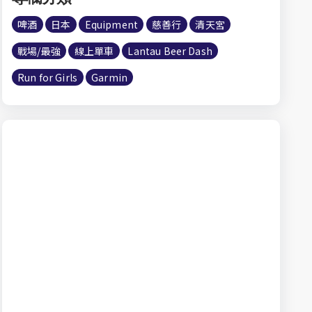
啤酒
日本
Equipment
慈善行
清天宮
戰場/最強
線上單車
Lantau Beer Dash
Run for Girls
Garmin