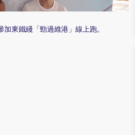
衆高手參加東鐵綫「勁過維港」線上跑。