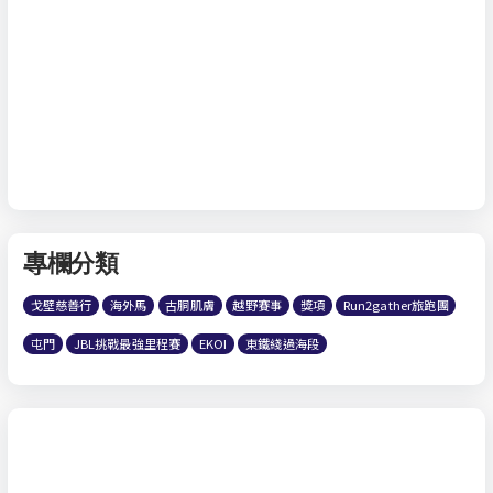
專欄分類
戈壁慈善行
海外馬
古胴肌膚
越野賽事
獎項
Run2gather旅跑團
屯門
JBL挑戰最強里程賽
EKOI
東鐵綫過海段