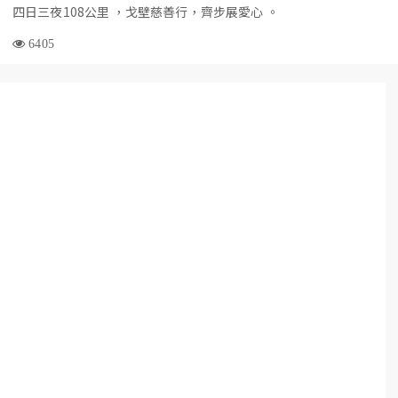
四日三夜108公里 ，戈壁慈善行，齊步展愛心 。
6405