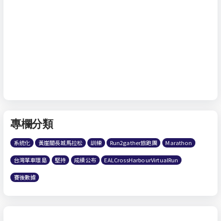
專欄分類
系統化
黃崖關長城馬拉松
訓練
Run2gather旅跑團
Marathon
台灣單車環島
堅持
成績公布
EALCrossHarbourVirtualRun
賽後數據