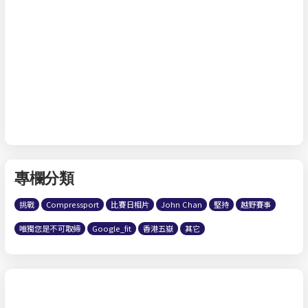
專欄分類
挑戰
Compressport
比賽日相片
John Chan
堅持
越野賽事
唯獨您是不可取締
Google_fit
香港五嶽
其它