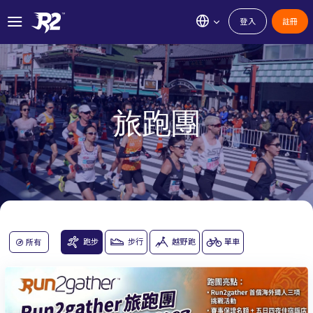
登入
註冊
旅跑團
跑步
步行
越野跑
單車
所有