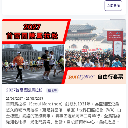
立即參加
2027首爾國際馬拉松
報名中
21/03/2027 - 21/03/2027
首爾馬拉松（Seoul Marathon）創辦於1931年，為亞洲歷史最
悠久的城市馬拉松，更是韓國唯一榮獲「世界田徑總會（WA）白
金標籤」認證的頂級賽事。 賽事固定於每年三月舉行，全馬路線
從知名地標「光化門廣場」出發，穿梭首爾市中心，最終抵達蠶
室綜合運動場。初春涼爽適宜的氣候，加上平坦、筆直且幾乎沒