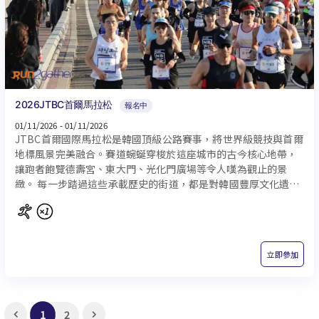
2026JTBC首爾馬拉松
報名中
01/11/2026 - 01/11/2026
JTBC首爾國際馬拉松是韓國頂級公路賽事，將世界級競技與首爾
地標風景完美融合。賽道蜿蜒穿梭於這座城市的古今核心地帶，
讓跑者飽覽德壽宮、東大門、光化門廣場等令人嘆為觀止的景
緻。 每一步踏過這些承載歷史的街道，都是對韓國豐厚文化遺產
的巡禮──從1988年首爾奧運的恢弘盛況，到2002年世界盃的激
情餘韻。
立即參加
1
2