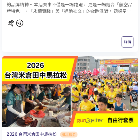
的品牌精神。 本屆賽事不僅是一場路跑， 更是一場結合「航空品
牌特色」、「永續實踐」與「運動社交」的夜跑派對。 透過星光
夜跑的獨特氛圍，打造亞洲區星光馬拉松第一品牌， 象徵華航作
為「連結世界的橋樑」。 賽道主要是筆直且起伏較小，容易創造
紀錄的超高速賽道，適合想要挑戰個人最佳成績的跑者，也是許
多菁英跑者的熱門選擇！新潟是日本著名的酒鄉，也是米、魚、
詳情
以及其他美食的故鄉。馬拉松期間，跑者會感受到當地獨特的文
化氛圍，並且可以品嚐到新潟的特色美食和飲品，例如日本酒和
當地的米飯。
2026 台灣米倉田中馬拉松
截止報名