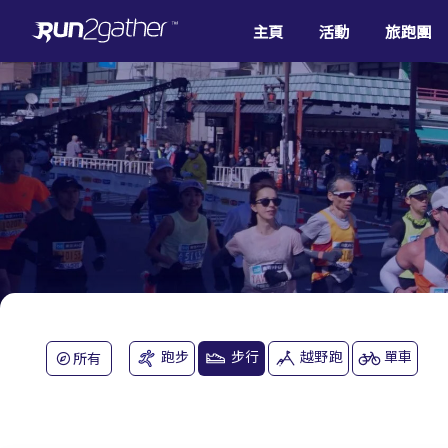
主頁
活動
旅跑團
跑步
步行
越野跑
單車
所有