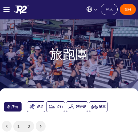
登入
註冊
旅跑團
跑步
步行
越野跑
單車
所有
1
2