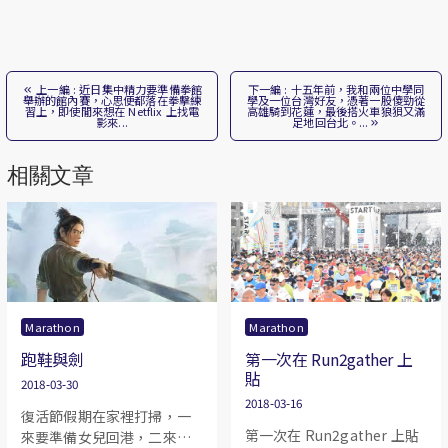
上一編 : 近日集中精力要準備拳館
下一編 : 十五年前，我和兩位中學同
舉辦的館內賽，心思便都落在拳擊練
學及一位台灣好友，憑著一股傻勁從
習上，即使閒來想在 Netflix 上找電
高雄騎到花蓮，最後搭火車狼狽又滿
影來...
足地回台北。...
相關文章
Marathon
Marathon
跑鞋與劍
第一次在 Run2gather 上
貼
2018-03-30
2018-03-16
復活節假期在家裡打掃，一
第一次在 Run2gather 上貼
來要準備女兒回港，二來也