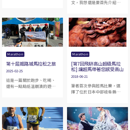
文，我想還是要首先介紹自
想要清理一下家中已然太多
己比較好。我的筆名叫前
的身外物。正在將雜物丟得
璡，認識我的朋友都叫我
興奮的時候，我瞥見鞋櫃頂
Danny，至於你喜歡稱呼我
上一雙全新的日版 Asics
什麼名字都好，只要我知道
Skysensor。將它捧在手掌
你在呼喚我便成。 從成年後
心，心裡百感交集，那是我
第一次參與渣打十公里長跑
在膝蓋受傷前託朋友從東京
起計，到後來周遊列國參與
買回來的，由於本來打算自
馬拉松運動，我的跑齡大概
用，便無謂增加朋友的負
Marathon
Marathon
有 17 年吧，最佳馬拉松完賽
重，索性叫他將鞋盒在東京
第十屆姬路城馬拉松之旅
[第7回飛騨高山超級馬拉
成績於 2017 年的東京締造，
丟棄算了。
松] 讓超馬帶著您感受高山
時間 3:21:57。算起來，自己
2025-02-25
也稱得上是個 Old Seafood
2018-06-21
這是一篇關於跑步、吃喝、
筆者首次參與超馬比賽，選
還有一點點低溫崩潰的遊
擇了位於日本中部岐阜縣高
記。話說，我們五人小隊，
山市的飛騨高山超馬，希望
其中四人參加全馬（我就是
透過此賽後包膠跟讀者們分
其中之一），勇闖第十屆姬
享一下。內容中不會有整條
路城馬拉松。以下，就是我
賽事路線由頭到尾的分析，
們這次既折騰又充滿驚喜的
亦不會有每個CP的自拍照。
旅程！
筆者希望藉著自己親身在比