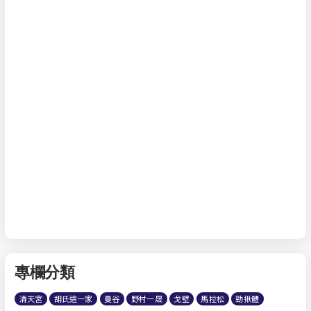
專欄分類
清天宮
胡氏這一家
曼谷
野村一晟
戈壁
馬拉松
勁揪體