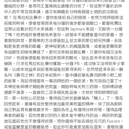
拉松經驗的話，便根本不能體會這 30 分鐘的差距原來已經是五六個
層級的分野，是等同王重陽與丘處機的分別了。但這對不屬於武林
中人的平常百姓來講，誰又有興趣去分辨兩個道士間的武功高低
呢？ 在馬拉松比賽中，當你愈接近自己的極限，愈努力想將極限往
前推的時候，便會發現原來每分鐘的進步都是個關口，都要耗費比
往常以倍數計的汗水來換取。但這對 layman 來說，又跑快一分鐘
了嗎？他們或許會禮貌地恭喜你，卻根本不能體會當中的意義。 想
要取悅群眾，更簡單的方法便是如上述文章的那位師兄所講，去挑
戰更長更誇張的距離、更神秘更誘人的異國風情、或者是更艱險更
有話題性的極地賽道了。更何況參與這類比賽，只要你有錢又沒有
DNF，完成後便能輕易地招來崇拜的眼光，這比起辛辛苦苦每日去
練跑，只求在馬拉松比賽中獲取一分鐘 PB，成功後又沒得到多少掌
聲，以成本效益來說前者無疑是划算得多的。 忽然想起多年前一齣
名叫《壽司之神》的日本紀錄片，當中講述著名壽司師傅小野二郎
的故事。我記得裡面有一幕訪問他的一個徒弟，對方說自己當了十
年學徒後師傅才開始教他煎蛋，開始時每天煎三四個，但師傅卻通
通都不滿意，一直做到二百多個失敗品後，才終於得到師傅的認
可，那一刻他心花怒放，覺得自己終於能被稱為「職人」了。 現在
回想起來，要擁有這份堅持做出最完美煎蛋的精神，除了因為廚師
自己對品質有嚴格要求外，還因為世上有懂得分辨好壞，懂得品嚐
美食的顧客。若你想要討好的人根本是牛嚼牡丹的話，再好的煎蛋
放在面前他也不會懂得欣賞，而你還倒不如去搞些花巧的 Fusion，
或是富麗堂皇的餐廳裝修，如此你可能會更加客似雲來。 要取悅庸