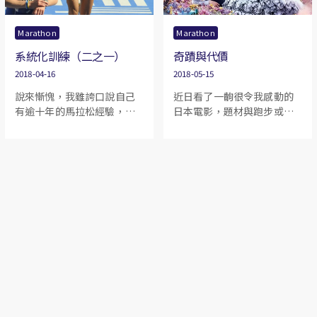
賽途中錄製的花絮跟讀者們
分享賽事中的點滴和經歷，
Marathon
Marathon
讓賽事的氣氛向大家呈現出
系統化訓練（二之一）
奇蹟與代價
來，一起感受高山這個純樸
地方的特色、大自然環境的
2018-04-16
2018-05-15
原始美豔，以及日本人給一
說來慚愧，我雖誇口說自己
近日看了一齣很令我感動的
個陌生人打氣的人情味。
有逾十年的馬拉松經驗，但
日本電影，題材與跑步或體
回顧起來，當真算是初窺門
育運動皆無直接關係，但世
徑的一刻，卻要等到 2014 年
事萬物本來就環環相扣，何
的聖誕節前夕，在我遇上馮
況平凡人類的慾望雖說有五
華添教練之後。
花八門，惟慾望的本質卻始
終如一。若然你似我一樣，
曾經在比賽場或者別的其它
地方，渴望過有奇蹟發生的
話，這電影都應該能讓你有
所反思。