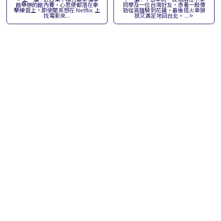
館舉辦的館內賽，心思便都落在拳
同學及一位台灣好友，憑著一股傻
擊練習上，即使閒來想在 Netflix 上
勁從高雄騎到花蓮，最後搭火車狼
找電影來...
狽又滿足地回台北。...