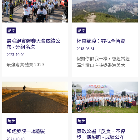
旅遊/出差的跑步好地方：
Unforgettable
「皇居」 5km 圈。 「皇居」
Marathon，但不管是那個名
顧名思義是日皇居住的地
字，都足以反映這場賽事的
方，在其外圍有城牆及護城
特別之處──奇妙和令人難
河包圍着。而這個跑步路線
忘。
跑步
跑步
正好是在外圍行人路，一圈
最強跑實體賽大會成績公
杯靈雙渡：尋找全智賢
大約為5km 。
布 - 分組名次
2018-08-31
2023-10-04
假如你似我一樣，會經常經
最強跑實體賽 2023
深圳灣口岸往返香港與大陸
的話，你便可能會像我一樣
在高速公路上留意到一個位
於屯門的山頭，並給山上的
幾棵大樹吸引。山上有樹，
這能有多稀奇呢？但奇就奇
在，圍繞這個座山的四周雖
未至於寸草不生，卻都僅是
些矮小的灌木叢，唯有這幾
跑步
跑步
棵大樹屹立於山頂之顛，即
和跑步談一場戀愛
廉政公署「反貪．不停
使遠在天水圍的西鐵站遙望
步」傳誠跑 - 成績公布
過去，大樹的形態都清晰可
2021-10-10