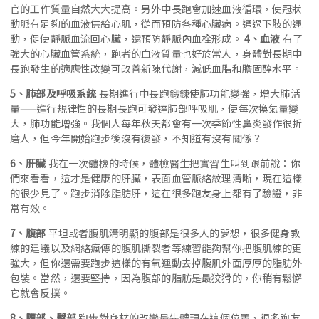
官的工作質量自然大大提高。另外中長跑會加速血液循環，使冠狀
動脈有足夠的血液供給心肌，從而預防各種心臟病。通過下肢的運
動，促使靜脈血流回心臟，還預防靜脈內血栓形成。
4、血液
有了
強大的心臟血管系統，跑者的血液質量也好於常人，身體對長期中
長跑發生的適應性改變可改善新陳代謝，減低血脂和膽固醇水平。
5、肺部及呼吸系統
長期進行中長跑鍛鍊使肺功能變強，增大肺活
量——進行規律性的長期長跑可發達肺部呼吸肌，使每次換氣量變
大，肺功能增強。我個人每年秋天都會有一次季節性鼻炎發作很折
磨人，但今年開始跑步後沒有復發，不知道有沒有關係？
6、肝臟
我在一次體檢的時候，體檢醫生把實習生叫到跟前說：你
們來看看，這才是健康的肝臟，表面血管脈絡紋理清晰，現在這樣
的很少見了。跑步消除脂肪肝，這在很多跑友身上都有了驗證，非
常有效。
7、腹部
平坦或者腹肌溝明顯的腹部是很多人的夢想，很多健身教
練的建議以及網絡瘋傳的腹肌撕裂者等練習能夠幫你把腹肌練的更
強大，但你還需要跑步這樣的有氧運動去掉腹肌外面厚厚的脂肪外
包裝。當然，還要堅持，因為腹部的脂肪是最狡猾的，你稍有鬆懈
它就會反撲。
8、腰部、臀部
跑步對身材的改變最先體現在這個位置，很多跑友