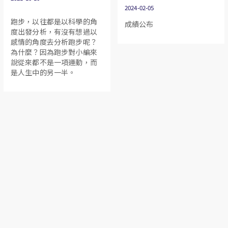
辨。
2024-02-05
跑步，以往都是以科學的角
成績公布
度出發分析，有沒有想過以
感情的角度去分析跑步呢？
為什麼？因為跑步對小編來
說從來都不是一項運動，而
是人生中的另一半。