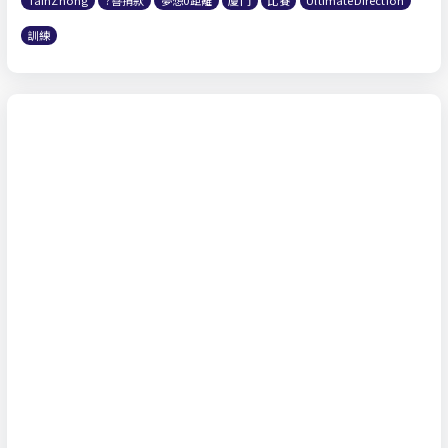
TainZhong
?善捐款
夢想0距離
廈門
比賽
UltimateDirection
訓練