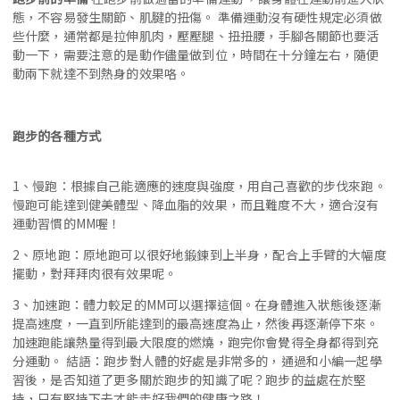
態，不容易發生關節、肌腱的扭傷。 準備運動沒有硬性規定必須做
些什麼，通常都是拉伸肌肉，壓壓腿、扭扭腰，手腳各關節也要活
動一下，需要注意的是動作儘量做到位，時間在十分鐘左右，隨便
動兩下就達不到熱身的效果咯。
跑步的各種方式
1、慢跑：根據自己能適應的速度與強度，用自己喜歡的步伐來跑。
慢跑可能達到健美體型、降血脂的效果，而且難度不大，適合沒有
運動習慣的MM喔！
2、原地跑：原地跑可以很好地鍛鍊到上半身，配合上手臂的大幅度
擺動，對拜拜肉很有效果呢。
3、加速跑：體力較足的MM可以選擇這個。在身體進入狀態後逐漸
提高速度，一直到所能達到的最高速度為止，然後再逐漸停下來。
加速跑能讓熱量得到最大限度的燃燒，跑完你會覺得全身都得到充
分運動。 結語：跑步對人體的好處是非常多的，通過和小編一起學
習後，是否知道了更多關於跑步的知識了呢？跑步的益處在於堅
持，只有堅持下去才能走好我們的健康之路！