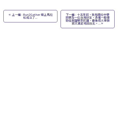
上一編 : Run2Gather 線上馬拉
下一編 : 十五年前，我和兩位中學
松成立了...
同學及一位台灣好友，憑著一股傻
勁從高雄騎到花蓮，最後搭火車狼
狽又滿足地回台北。...