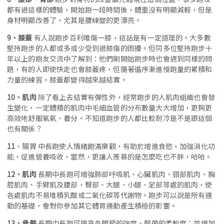
都有過這樣的體驗，開始跑一段時間後，體重沒有明顯減輕，但是
身材明顯改善了，尤其是腰線變的更漂亮。
9、膝蓋
有人說跑步百利唯傷一膝，這話是有一定道理的。大多數
堅持跑步的人都或多或少受到過膝傷的困擾。但同多位堅持跑步十
年以上的跑友交流中了解到：他們剛開始跑步時也會遇到同樣的問
題，有的人即使快走也會膝蓋疼，但隨著循序漸進慢跑量的累積和
力量的練習，膝蓋都變得越來越結實。
10、肌肉
除了看上去結實有彈性外，經常跑步的人肌肉組織也會發
生變化，一定體積的肌肉中毛細血管的分布數量大大增加，更夠更
高效地舒服氧氣、養分。不知道跑步的人都比較耐冷是不是跟這個
也有關係？
11
、腸胃 中長跑使人情緒飽滿樂觀，有助於增進食慾，加強消化功
能，促進營養吸收，當然，更讓人羨慕的是怎麼吃也不胖，哈哈。
12、肌肉
長期中長跑可增強肺部呼吸肌、心臟肌肉、頸部肌肉、胸
腔肌肉、手臂肌及腰部、臀部、大腿、小腿、足部等處的肌肉，使
各處肌肉不易堆積乳酸或二氧化碳等代謝物。跑步可以說是所有運
動的基礎，會對你參加其它體育運動產生積極的影響。
13、骨骼
長期中長跑可提高各關節的強度，韌帶的柔軟度；並增加