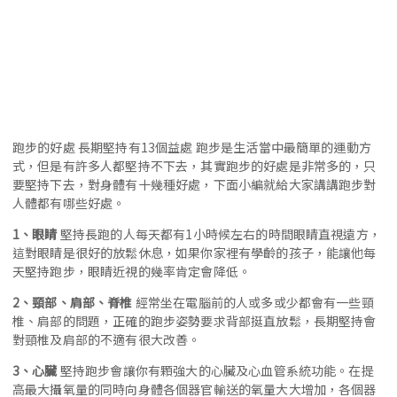
跑步的好處 長期堅持有13個益處 跑步是生活當中最簡單的運動方
式，但是有許多人都堅持不下去，其實跑步的好處是非常多的，只
要堅持下去，對身體有十幾種好處，下面小編就給大家講講跑步對
人體都有哪些好處。
1、眼睛
堅持長跑的人每天都有1小時候左右的時間眼睛直視遠方，
這對眼睛是很好的放鬆休息，如果你家裡有學齡的孩子，能讓他每
天堅持跑步，眼睛近視的幾率肯定會降低。
2、頸部、肩部、脊椎
經常坐在電腦前的人或多或少都會有一些頸
椎、肩部的問題，正確的跑步姿勢要求背部挺直放鬆，長期堅持會
對頸椎及肩部的不適有很大改善。
3、心臟
堅持跑步會讓你有顆強大的心臟及心血管系統功能。在提
高最大攝氧量的同時向身體各個器官輸送的氧量大大增加，各個器