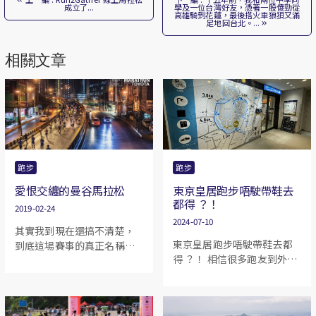
成立了...
學及一位台灣好友，憑著一股傻勁從
高雄騎到花蓮，最後搭火車狼狽又滿
足地回台北。...
相關文章
跑步
跑步
愛恨交纏的曼谷馬拉松
東京皇居跑步唔駛帶鞋去
都得 ？！
2019-02-24
2024-07-10
其實我到現在還搞不清楚，
東京皇居跑步唔駛帶鞋去都
到底這場賽事的真正名稱是
得 ？！ 相信很多跑友到外地
甚麼……官方的資料有兩個
旅遊都會帶備跑鞋及衫褲
說法：Amazing Thailand
等， 有時間都會去跑一跑。
Marathon Bangkok
今次為大家介紹一個在東京
(ATMBKK) 和 The