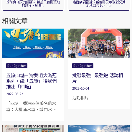
珍惜與他人的連結。 這是一趟見天地
高雄騎到花蓮，最後搭火車狼狽又滿
的旅程，見自...
足地回台北。...
相關文章
Run2gather
Run2gather
五嶽四塘三灣雙咀大滿冠
挑戰最強 - 最強跑 活動相
系列，繼「五嶽」後我們
片
推出「四塘」。
2023-10-04
2022-05-22
活動相片
「四塘」香港四個著名的水
塘：大欖涌水塘，城門水
塘，萬宜水庫，香港仔水
塘。