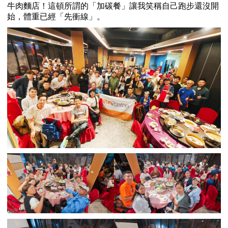
牛肉麵店！這頓所謂的「加碳餐」讓我笑稱自己跑步還沒開
始，體重已經「先衝線」。