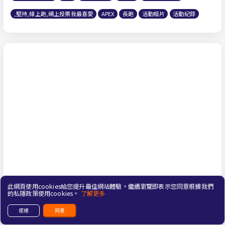
,堅持,線上跑,網上投票我最喜愛
APEX
長跑
活動相片
活動紀錄
此網頁使用cookies給您提升最佳網站體驗。繼續瀏覽即表示您同意根據我們
的私隱政策使用cookies。
了解更多
拒絕
同意