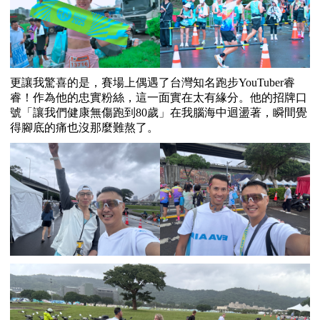
更讓我驚喜的是，賽場上偶遇了台灣知名跑步
YouTuber
睿
睿！作為他的忠實粉絲，這一面實在太有緣分。他的招牌口
號「讓我們健康無傷跑到
80
歲」在我腦海中迴盪著，瞬間覺
得腳底的痛也沒那麼難熬了。