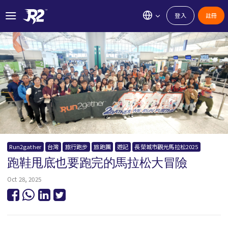
登入
註冊
Run2gather
台灣
旅行跑步
旅跑團
遊記
長榮城市觀光馬拉松2025
跑鞋甩底也要跑完的馬拉松大冒險
Oct 28, 2025