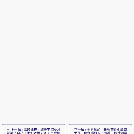
上一編 : 這段旅程，讓我更深刻地
下一編 : 十五年前，我和兩位中學同
認識了自己，更加敬畏天地，也更加
學及一位台灣好友，憑著一股傻勁從