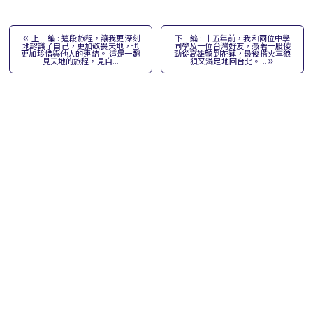
上一編 : 這段旅程，讓我更深刻
下一編 : 十五年前，我和兩位中學
地認識了自己，更加敬畏天地，也
同學及一位台灣好友，憑著一股傻
更加珍惜與他人的連結。 這是一趟
勁從高雄騎到花蓮，最後搭火車狼
見天地的旅程，見自...
狽又滿足地回台北。...