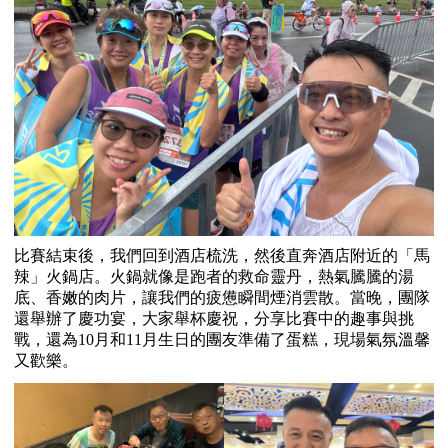
比賽結束後，我們回到酒店梳洗，然後直奔酒店附近的「馬
辣」火鍋店。火鍋就像是跑者的救命靈丹，熱氣騰騰的湯
底、香嫩的肉片，讓我們的疲憊瞬間煙消雲散。當晚，團隊
還舉辦了慶功宴，大家舉杯慶祝，分享比賽中的趣事與挑
戰，還為
10
月和
11
月生日的團友準備了蛋糕，現場氣氛溫馨
又歡樂。