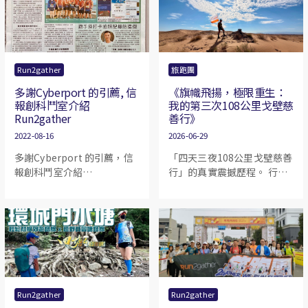
Run2gather
旅跑團
多謝Cyberport 的引薦, 信
《旗幟飛揚，極限重生：
報創科鬥室介紹
我的第三次108公里戈壁慈
Run2gather
善行》
2022-08-16
2026-06-29
多謝Cyberport 的引薦，信
「四天三夜108公里戈壁慈善
報創科鬥室介紹
行」的真實震撼歷程。 行程
Run2gather。 我們希望可
從敦煌出發，隊伍歷經了戈
以做得更好，為大家帶來更
壁罕見的盲盒暴雨、體感低
多精彩活動。再次感謝各位
溫的考驗，隨後迎來烈日高
會員對Run2gather 一直以
溫與狂風沙的極限挑戰。在
來的支持。
「放下、堅持、超越、重
生」的四大主題下，Joey 帶
領 Run2gather 戰隊展現無
與倫比的信任與團隊凝聚
Run2gather
Run2gather
力，不僅見證了璀璨如瀑布