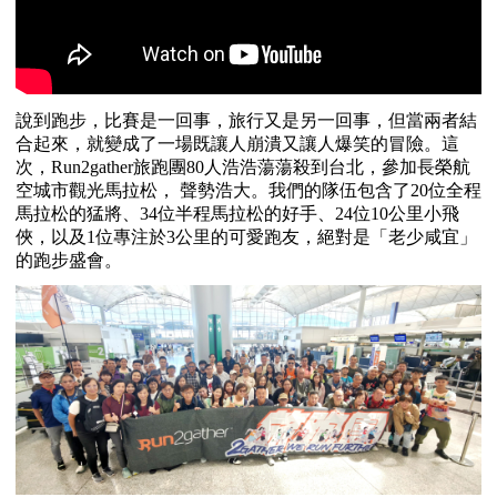
說到跑步，比賽是一回事，旅行又是另一回事，但當兩者結
合起來，就變成了一場既讓人崩潰又讓人爆笑的冒險。這
次，
Run2gather
旅跑團
80
人浩浩蕩蕩殺到台北，參加長榮航
空城市觀光馬拉松， 聲勢浩大。我們的隊伍包含了
20
位全程
馬拉松的猛將、
34
位半程馬拉松的好手、
24
位
10
公里小飛
俠，以及
1
位專注於
3
公里的可愛跑友，絕對是「老少咸宜」
的跑步盛會。