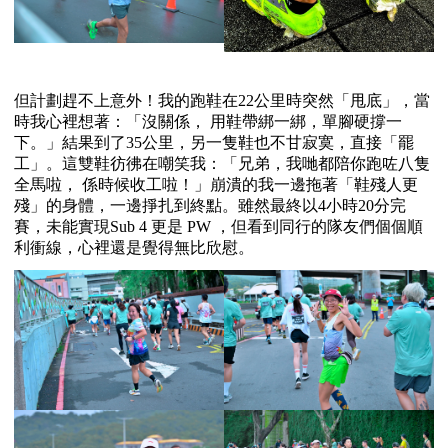
但計劃趕不上意外！我的跑鞋在
22
公里時突然「甩底」，當
時我心裡想著：「沒關係， 用鞋帶綁一綁，單腳硬撐一
下。」結果到了
35
公里，另一隻鞋也不甘寂寞，直接「罷
工」。這雙鞋彷彿在嘲笑我：「兄弟，我哋都陪你跑咗八隻
全馬啦， 係時候收工啦！」崩潰的我一邊拖著「鞋殘人更
殘」的身體，一邊掙扎到終點。雖然最終以
4
小時
20
分完
賽，未能實現
Sub 4 更是 PW
，但看到同行的隊友們個個順
利衝線，心裡還是覺得無比欣慰。