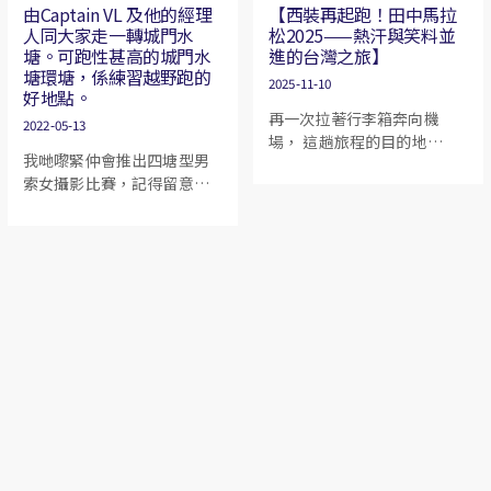
由Captain VL 及他的經理
【西裝再起跑！田中馬拉
的銀河星空，更憑藉自律與
人同大家走一轉城門水
松2025——熱汗與笑料並
爭勝心，寫下連續四天蟬聯
塘。可跑性甚高的城門水
進的台灣之旅】
團隊第一的輝煌紀錄！這不
塘環塘，係練習越野跑的
只是一場肉體的極限超越，
2025-11-10
好地點。
更是一段關於隊友信任、天
再一次拉著行李箱奔向機
2022-05-13
地感知與團隊情誼的熱血動
場， 這趟旅程的目的地——
人紀實。
我哋嚟緊仲會推出四塘型男
台中田中鎮。 不是去泡溫
索女攝影比賽，記得留意
泉，也不是去朝聖咖啡館，
啦。
而是去跑馬拉松。 對，就是
那個去年的地獄模式——我穿
西裝跑全馬、在三十多度高
溫下差點變成行走的「港式
煲湯」。