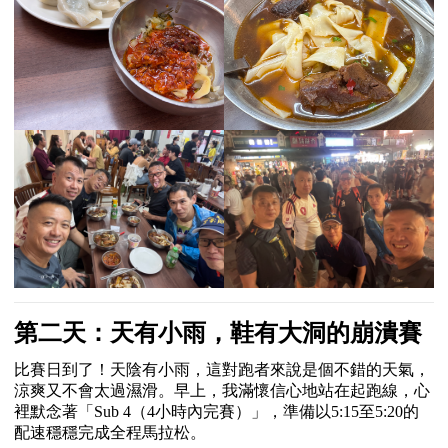
第二天：天有小雨，鞋有大洞的崩潰賽
比賽日到了！天陰有小雨，這對跑者來說是個不錯的天氣，
涼爽又不會太過濕滑。早上，我滿懷信心地站在起跑線，心
裡默念著「
Sub 4
（
4
小時內完賽）」，準備以
5:15
至
5:20
的
配速穩穩完成全程馬拉松。