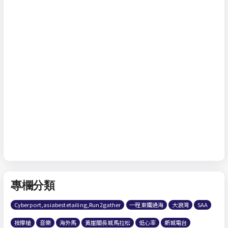
專欄分類
Cyberport,asiabestetailing,Run2gather
一程東鐵過海
大浪灣
SAA
按摩槍
音樂
海外馬
黃崖關長城馬拉松
低心率
新城電台