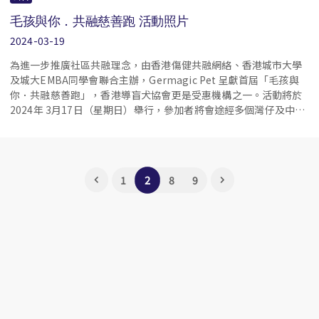
毛孩與你．共融慈善跑 活動照片
2024-03-19
為進一步推廣社區共融理念，由香港傷健共融網絡、香港城市大學
及城大EMBA同學會聯合主辦，Germagic Pet 呈獻首屆「毛孩與
你．共融慈善跑」，香港導盲犬協會更是受惠機構之一。活動將於
2024年 3月17日（星期日）舉行，參加者將會途經多個灣仔及中西
區地標，飽覽維港景色。
2
1
8
9