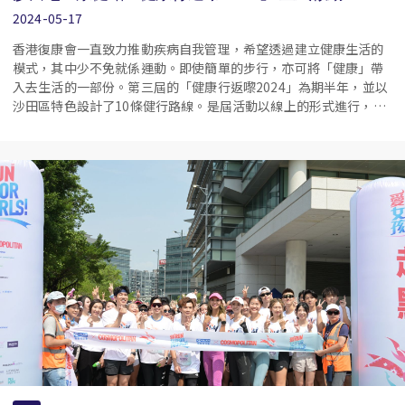
2024-05-17
香港復康會一直致力推動疾病自我管理，希望透過建立健康生活的
模式，其中少不免就係運動。即使簡單的步行，亦可將「健康」帶
入去生活的一部份。第三屆的「健康行返嚟2024」為期半年，並以
沙田區特色設計了10條健行路線。是屆活動以線上的形式進行，參
加者使用指定手機應用程式到達指定地點進行打卡任務，增加趣味
之餘，亦可讓更多巿民可以參與。(詳情及報名：
https://bit.ly/3QCtFiM ) 完成不同路線可獲得具有沙田特式的獎牌
作獎勵，鼓勵參加者踏出健康的第一步。進行打卞任務期間，參加
者可以欣賞到沙田區的特色風光或建築。而期間亦設有步行訓練
班，由專業教練帶領下完成部份路線。只要肯踏出第一步，健康就
可以行返嚟！