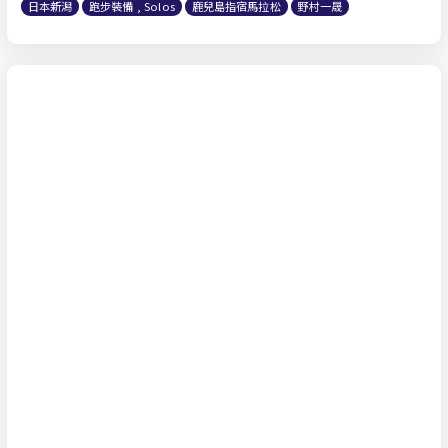
日本新潟
跑步裝備 , Solos
鹿兒島指宿馬拉松
野村一晟