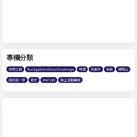
專欄分類
快閃之旅
Run2gatherVirtualChallenge
啤酒
防紫外
長跑
陽明山
胡氏這一家
跑步
MAF180
線上活動籌辦