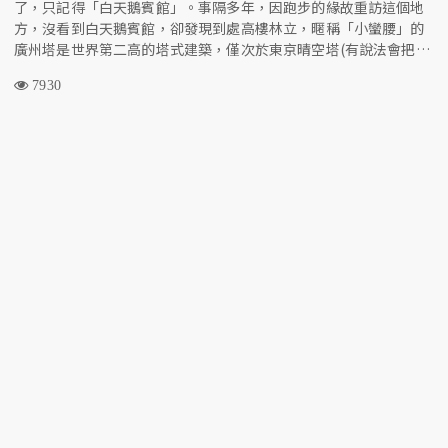
了，只記得「白天鵝賓館」。事隔多年，因跑步的緣故重訪這個地
方，沒看到白天鵝賓館，卻發現到處高樓林立，暱稱「小蠻腰」的
廣州塔是世界第二高的塔式建築，僅次於東京晴空塔(有說法會把第
一高樓哈里發塔計算在內，那廣州塔就是第三高的了)。能用雙腿遊
7930
走於這個城市，感受它的人文氣息，實在是一件樂事！