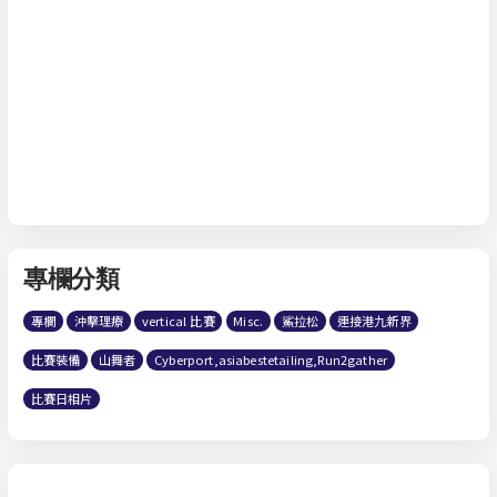
專欄分類
專欄
沖擊理療
vertical 比賽
Misc.
鯊拉松
連接港九新界
比賽裝備
山舞者
Cyberport,asiabestetailing,Run2gather
比賽日相片