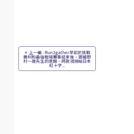
上一編 : Run2gather早前於挑戰
勝利和最強戰場賽事結束後，跟據野
村一晟先生的意願，將款項捐給日本
紅十字...