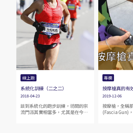
線上跑
專欄
系統化訓練（二之二）
按摩槍真的有
2018-04-23
2019-12-06
談到系統化的跑步訓練，坊間的宗
按摩槍，全稱
流門派其實相當多，尤其是在今天
(Fascia G
跑步作為一種時尚潮流的風氣下，
頻次沖擊理療
宣稱自己科學化與經受過時間考驗
速的震動，讓
的教練與訓練課程便如雨後春筍般
鬆。在進行劇