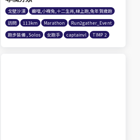
戈壁沙漠
癲噹,小襪兔,十二生肖,線上跑,兔年賀歲跑
訪問
113km
Marathon
Run2gather_Event
跑步裝備 , Solos
女跑手
captainvl
TIMP 2