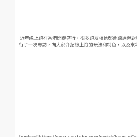
近年線上跑在香港開始盛行，很多跑友相信都會聽過但對線上
行了一次專訪，向大家介紹線上跑的玩法和特色，以及來年R
[embed]https://www.youtube.com/watch?v=m-qG