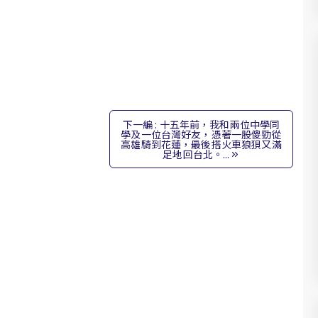
下一編 : 十五年前，我和兩位中學同
學及一位台灣好友，憑著一股傻勁從
高雄騎到花蓮，最後搭火車狼狽又滿
足地回台北。...