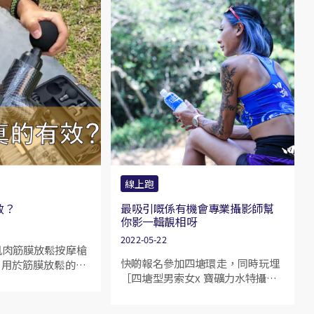
線上跑
效？
最吸引嘅係有機會專業攝影師幫
你影一輯靚相呀
2022-05-22
肌肉筋膜放鬆按摩槍
快啲報名參加四塘環走，同時玩埋
un)，用於筋膜放鬆的高
［四塘型男索女x 寶礦力水特攝影
。它的原理是通過高
比賽￼￼￼］
肌肉和神經達到放
烈運動之後身體會產