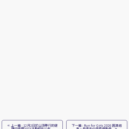
上一編 : 12月2日於山頂舉行的健
下一編 : Run for Girls 2026 圓滿結
康行返嚟2023活動相片公布...
束，恭喜各位得獎運動員...