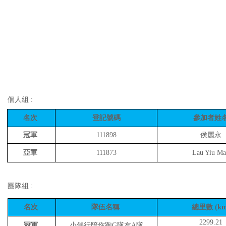
個人組 :
名次
登記號碼
參加者姓
冠軍
111898
侯麗永
亞軍
111873
Lau Yiu Ma
團隊組 :
名次
隊伍名稱
總里數 (km
2299.21
冠軍
小伴行陪你跑G隊友A隊