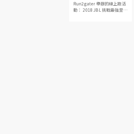
Run2gater 舉辦的線上跑活
於Facebook 發放、並以電
動： 2018 JBL 挑戰最強里程
郵通知。 謝謝參與及支持
賽在上週的 8 月 1 日正式開
"加 油. 香港" 線上跑。
始，自己知自己事，近日的
左膝又有點發炎，便沒敢去
挑戰大會宣傳的「最長里
數」與「最快均速」兩項比
賽，但人生的目標全都是自
己制訂的，想自己再不濟也
該能在四週內跑逾 200 公
里，便決定以獲得大會的金
獎紀念牌為目標。