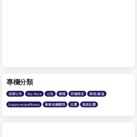
專欄分類
成績公布
Sky Race
公告
癲噹
四塘環走
戰場/最強
happyrecipefitness
專業拍攝團隊
比賽
路跑比賽