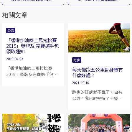
相關文章
公告
「香港加油線上馬拉松賽
2019」奬牌及 完賽選手包
領取通知
2019-04-03
跑步
「香港加油線上馬拉松賽
每天慢跑五公里對身體有
2019」奬牌及完賽選手包經
什麼好處？
已包裝完成，準備下星期付
2021-10-10
運抵港。獎牌會於10/4安排
跑步的好處就不說了，自有
寄出; 選擇在九龍灣自取的參
公論。我已經堅持了十幾年
加者可於11/4-14/4領取。領
的慢跑，而且每天只要時間
取時請出示電郵及電話號碼
允許都跑。
尾四個數字作核實。如閣下
需朋友代領，請將所需資料
傳給對方，並前往領取，敬
希留意。