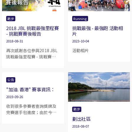
跑步
Running
2018 JBL 挑戰最強里程賽
挑戰最強 - 最強跑 活動相
- 挑戰賽賽後報告
片
2018-08-31
2023-10-04
再次感謝各位參與2018 JBL
活動相片
挑戰最強里程賽 - 挑戰賽，
不論您是順利完成抑或未能
完成，都藉此恭喜各位願意
踏出第一步去接受挑戰，給
公告
自己一個目標，可能獎牌是
一股推動力，但都是其次，
"加油. 香港" 賽事資訊：
最重要是您曾經為了這個目
2019-09-26
標跑過的每一步，每一步都
收到很多參賽者查詢獎牌及
不是沒意義的，是代表著您
跑步
完賽選手包進度；由於今次
對自己的信心和承諾。
劃出社區
參賽者較多，制作需時。 預
計10月中相關獎牌可以發
2018-08-07
放；若有更新資訊，會馬上